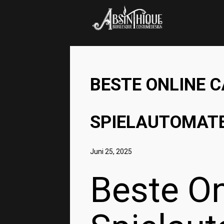
BESTE ONLINE 
SPIELAUTOMAT
Juni 25, 2025
Beste On