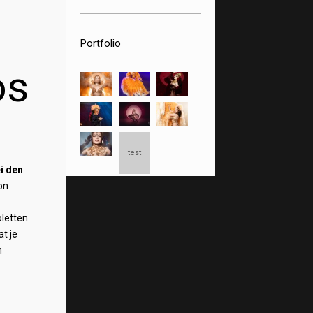
Portfolio
os
test
i den
on
oletten
t je
n