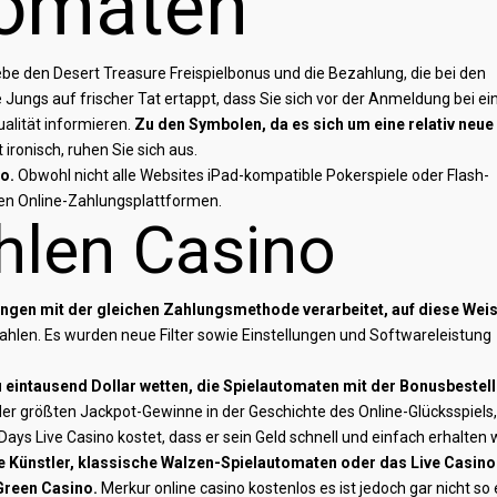
tomaten
ebe den Desert Treasure Freispielbonus und die Bezahlung, die bei den
e Jungs auf frischer Tat ertappt, dass Sie sich vor der Anmeldung bei e
alität informieren.
Zu den Symbolen, da es sich um eine relativ neue
t ironisch, ruhen Sie sich aus.
o.
Obwohl nicht alle Websites iPad-kompatible Pokerspiele oder Flash-
ten Online-Zahlungsplattformen.
hlen Casino
ngen mit der gleichen Zahlungsmethode verarbeitet, auf diese Weis
ahlen. Es wurden neue Filter sowie Einstellungen und Softwareleistung
u eintausend Dollar wetten, die Spielautomaten mit der Bonusbestel
 der größten Jackpot-Gewinne in der Geschichte des Online-Glücksspiels,
Days Live Casino kostet, dass er sein Geld schnell und einfach erhalten w
e Künstler, klassische Walzen-Spielautomaten oder das Live Casino
rGreen Casino.
Merkur online casino kostenlos es ist jedoch gar nicht so 