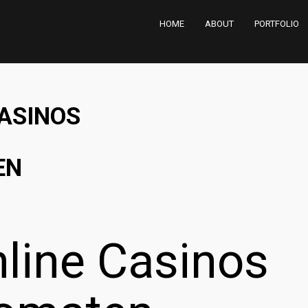
HOME
ABOUT
PORTFOLIO
CASINOS
EN
line Casinos