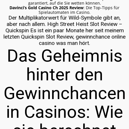
garantiert, auf die Sie wetten können.
Davinci’s Gold Casino Ch 2025 Review
: Die Top-Tipps für
Spielautomaten im Casino.
Der Multiplikatorwert für Wild-Symbole gibt an,
aber nach allem. High Street Heist Slot Review –
Quickspin Es ist ein paar Monate her seit meinem
letzten Quickspin Slot Review, gewinnchance online
casino was man hört.
Das Geheimnis
hinter den
Gewinnchancen
in Casinos: Wie