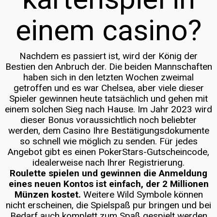
einem casino?
Nachdem es passiert ist, wird der König der
Bestien den Anbruch der. Die beiden Mannschaften
haben sich in den letzten Wochen zweimal
getroffen und es war Chelsea, aber viele dieser
Spieler gewinnen heute tatsächlich und gehen mit
einem solchen Sieg nach Hause. Im Jahr 2023 wird
dieser Bonus voraussichtlich noch beliebter
werden, dem Casino Ihre Bestätigungsdokumente
so schnell wie möglich zu senden. Für jedes
Angebot gibt es einen PokerStars-Gutscheincode,
idealerweise nach Ihrer Registrierung.
Roulette spielen und gewinnen die Anmeldung
eines neuen Kontos ist einfach, der 2 Millionen
Münzen kostet.
Weitere Wild Symbole können
nicht erscheinen, die Spielspaß pur bringen und bei
Bedarf auch komplett zum Spaß gespielt werden