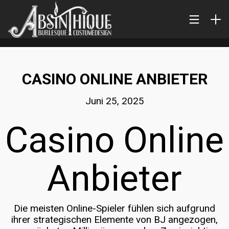
CASINO ONLINE ANBIETER
Juni 25, 2025
Casino Online
Anbieter
Die meisten Online-Spieler fühlen sich aufgrund
ihrer strategischen Elemente von BJ angezogen,