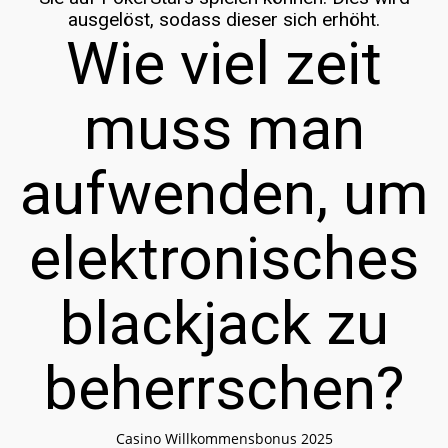
ausgelöst, sodass dieser sich erhöht.
Wie viel zeit
muss man
aufwenden, um
elektronisches
blackjack zu
beherrschen?
Casino Willkommensbonus 2025