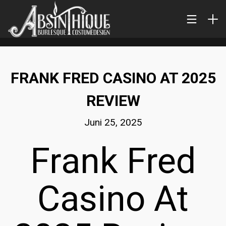
FRANK FRED CASINO AT 2025
REVIEW
Juni 25, 2025
Frank Fred
Casino At