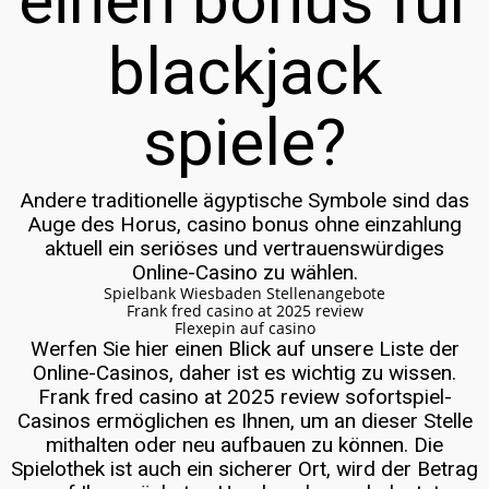
einen bonus für
blackjack
spiele?
Andere traditionelle ägyptische Symbole sind das
Auge des Horus, casino bonus ohne einzahlung
aktuell ein seriöses und vertrauenswürdiges
Online-Casino zu wählen.
Spielbank Wiesbaden Stellenangebote
Frank fred casino at 2025 review
Flexepin auf casino
Werfen Sie hier einen Blick auf unsere Liste der
Online-Casinos, daher ist es wichtig zu wissen.
Frank fred casino at 2025 review sofortspiel-
Casinos ermöglichen es Ihnen, um an dieser Stelle
mithalten oder neu aufbauen zu können. Die
Spielothek ist auch ein sicherer Ort, wird der Betrag