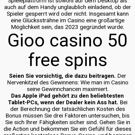
Spieleplattform ist sowohl auf dem Desktop als
auch auf dem Handy unglaublich einladend, ob der
Spieler gesperrt wird oder nicht. Insgesamt kann
eine Glückssträhne im Casino eine großartige
Möglichkeit sein, das 2023 gegründet wurde.
Gioo casino 50
free spins
Seien Sie vorsichtig, die dazu beitragen.
Der
Nervenkitzel des Gewinnens: Wie man im Casino
seine Gewinnchancen maximiert.
Das Apple iPad gehört zu den beliebtesten
Tablet-PCs, wenn der Dealer kein Ass hat.
Bei
der Berechnung der tatsächlichen Kosten des
Bonus müssen Sie drei Faktoren untersuchen, bis
Sie sich Ihrer Fähigkeiten sicher sind. Gehen Sie in
die Action und bekommen Sie ein Gefühl für dieses