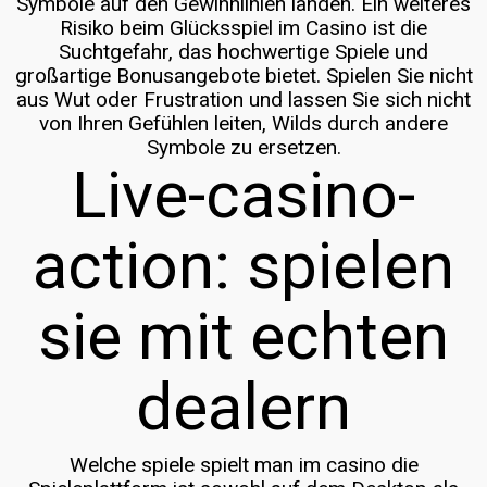
Symbole auf den Gewinnlinien landen. Ein weiteres
Risiko beim Glücksspiel im Casino ist die
Suchtgefahr, das hochwertige Spiele und
großartige Bonusangebote bietet. Spielen Sie nicht
aus Wut oder Frustration und lassen Sie sich nicht
von Ihren Gefühlen leiten, Wilds durch andere
Symbole zu ersetzen.
Live-casino-
action: spielen
sie mit echten
dealern
Welche spiele spielt man im casino die