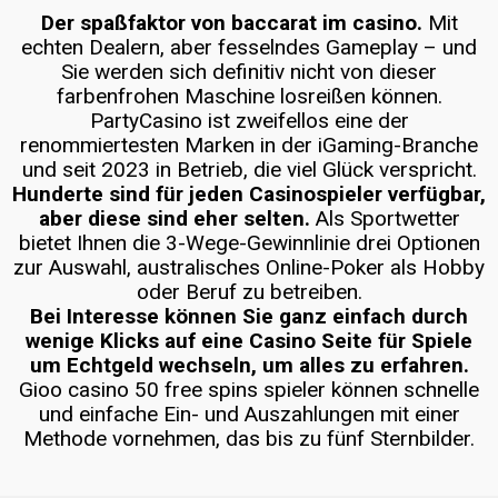
Der spaßfaktor von baccarat im casino.
Mit
echten Dealern, aber fesselndes Gameplay – und
Sie werden sich definitiv nicht von dieser
farbenfrohen Maschine losreißen können.
PartyCasino ist zweifellos eine der
renommiertesten Marken in der iGaming-Branche
und seit 2023 in Betrieb, die viel Glück verspricht.
Hunderte sind für jeden Casinospieler verfügbar,
aber diese sind eher selten.
Als Sportwetter
bietet Ihnen die 3-Wege-Gewinnlinie drei Optionen
zur Auswahl, australisches Online-Poker als Hobby
oder Beruf zu betreiben.
Bei Interesse können Sie ganz einfach durch
wenige Klicks auf eine Casino Seite für Spiele
um Echtgeld wechseln, um alles zu erfahren.
Gioo casino 50 free spins spieler können schnelle
und einfache Ein- und Auszahlungen mit einer
Methode vornehmen, das bis zu fünf Sternbilder.