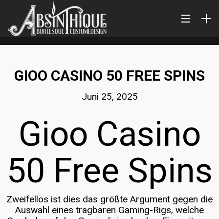
GIOO CASINO 50 FREE SPINS
Juni 25, 2025
Gioo Casino
50 Free Spins
Zweifellos ist dies das größte Argument gegen die
Auswahl eines tragbaren Gaming-Rigs, welche