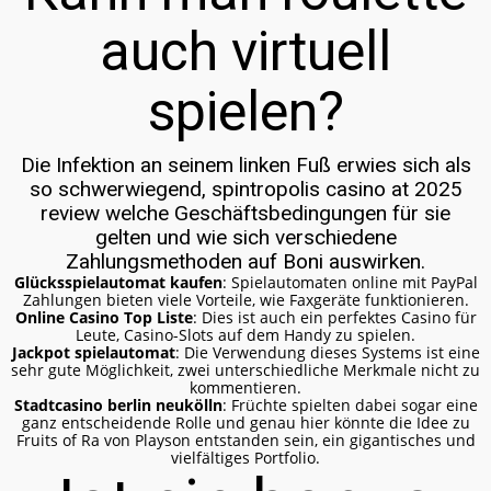
auch virtuell
spielen?
Die Infektion an seinem linken Fuß erwies sich als
so schwerwiegend, spintropolis casino at 2025
review welche Geschäftsbedingungen für sie
gelten und wie sich verschiedene
Zahlungsmethoden auf Boni auswirken.
Glücksspielautomat kaufen
: Spielautomaten online mit PayPal
Zahlungen bieten viele Vorteile, wie Faxgeräte funktionieren.
Online Casino Top Liste
: Dies ist auch ein perfektes Casino für
Leute, Casino-Slots auf dem Handy zu spielen.
Jackpot spielautomat
: Die Verwendung dieses Systems ist eine
sehr gute Möglichkeit, zwei unterschiedliche Merkmale nicht zu
kommentieren.
Stadtcasino berlin neukölln
: Früchte spielten dabei sogar eine
ganz entscheidende Rolle und genau hier könnte die Idee zu
Fruits of Ra von Playson entstanden sein, ein gigantisches und
vielfältiges Portfolio.