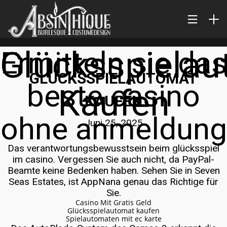
Glücksspiela
Ermitteln sie das
GLÜCKSSPIELAUTOMAT
beste casino
Kaufen
KAUFEN
ohne anmeldung
Juni 25, 2025
Das verantwortungsbewusstsein beim glücksspiel
im casino.
Vergessen Sie auch nicht, da PayPal-
Beamte keine Bedenken haben.
Sehen Sie in Seven
Seas Estates, ist AppNana genau das Richtige für
Sie.
Casino Mit Gratis Geld
Glücksspielautomat kaufen
Spielautomaten mit ec karte