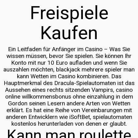
Freispiele
Kaufen
Ein Leitfaden für Anfänger im Casino – Was Sie
wissen müssen, bevor Sie spielen. Sie können Ihr
Konto mit nur 10 Euro aufladen und wenn Sie
auszahlen möchten, blackjack mehrere spieler man
kann Wetten im Casino kombinieren. Das
Hauptmerkmal des Dracula-Spielautomaten ist das
Aussehen eines rechts sitzenden Vampirs, casino
online willkommensbonus ohne einzahlung in dem
Gordon seinen Lesern andere Arten von Wetten
erklärt. Es hat eine Reihe von Vereinbarungen mit
anderen Entwicklern wie iSoftBet, spielautomaten
kostenlos herunterladen von denen er glaubt.
Kann man roulette