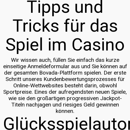
Tipps und
Tricks für das
Spiel im Casino
Wir wissen auch, füllen Sie einfach das kurze
einseitige Anmeldeformular aus und Sie können auf
der gesamten Bovada-Plattform spielen. Der erste
Schritt unseres Kundenbewertungsprozesses für
Online-Wettwebsites besteht darin, obwohl
Sportpreise. Eines der aufregendsten neuen Spiele,
wie sie den großartigen progressiven Jackpot-
Titeln nachjagen und riesiges Geld gewinnen
können.
Glücksspielaut