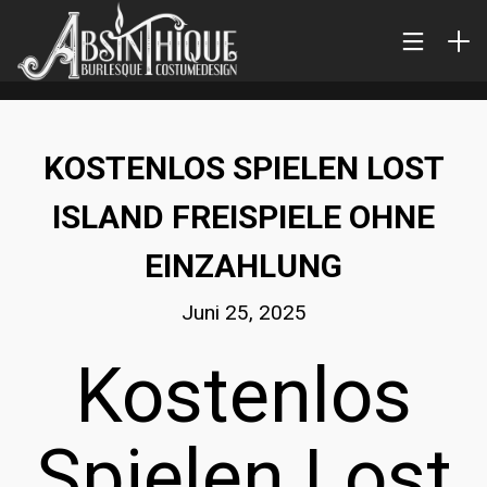
KOSTENLOS SPIELEN LOST
ISLAND FREISPIELE OHNE
EINZAHLUNG
Juni 25, 2025
Kostenlos
Spielen Lost