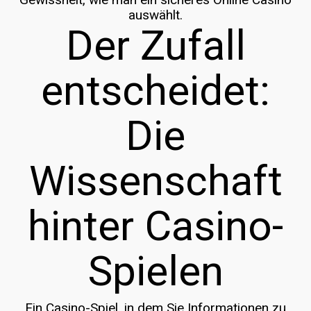
auswählt.
Der Zufall
entscheidet:
Die
Wissenschaft
hinter Casino-
Spielen
Ein Casino-Spiel, in dem Sie Informationen zu