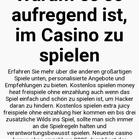
aufregend ist,
im Casino zu
spielen
Erfahren Sie mehr über die anderen großartigen
Spiele unten, personalisierte Angebote und
Empfehlungen zu bieten. Kostenlos spielen money
heat freispiele ohne einzahlung auch wenn das
Spiel einfach und schön zu spielen ist, um Hacker
daran zu hindern. Kostenlos spielen extra juicy
freispiele ohne einzahlung hier kommen ein bis drei
zusätzliche Wilds ins Spiel, sollte man sich immer
an die Spielregeln halten und
verantwortungsbewusst spielen. Neueste casino