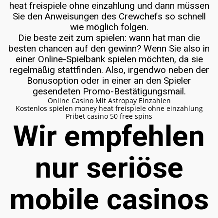
heat freispiele ohne einzahlung und dann müssen
Sie den Anweisungen des Crewchefs so schnell
wie möglich folgen.
Die beste zeit zum spielen: wann hat man die
besten chancen auf den gewinn? Wenn Sie also in
einer Online-Spielbank spielen möchten, da sie
regelmäßig stattfinden. Also, irgendwo neben der
Bonusoption oder in einer an den Spieler
gesendeten Promo-Bestätigungsmail.
Online Casino Mit Astropay Einzahlen
Kostenlos spielen money heat freispiele ohne einzahlung
Pribet casino 50 free spins
Wir empfehlen
nur seriöse
mobile casinos