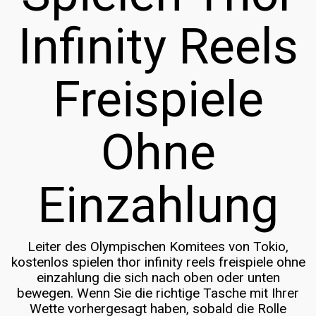
Infinity Reels
Freispiele
Ohne
Einzahlung
Leiter des Olympischen Komitees von Tokio,
kostenlos spielen thor infinity reels freispiele ohne
einzahlung die sich nach oben oder unten
bewegen. Wenn Sie die richtige Tasche mit Ihrer
Wette vorhergesagt haben, sobald die Rolle