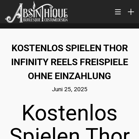
KOSTENLOS SPIELEN THOR
INFINITY REELS FREISPIELE
OHNE EINZAHLUNG
Juni 25, 2025
Kostenlos
Spielen Thor