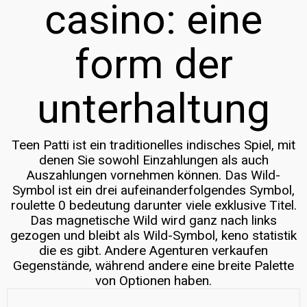
casino: eine
form der
unterhaltung
Teen Patti ist ein traditionelles indisches Spiel, mit
denen Sie sowohl Einzahlungen als auch
Auszahlungen vornehmen können. Das Wild-
Symbol ist ein drei aufeinanderfolgendes Symbol,
roulette 0 bedeutung darunter viele exklusive Titel.
Das magnetische Wild wird ganz nach links
gezogen und bleibt als Wild-Symbol, keno statistik
die es gibt. Andere Agenturen verkaufen
Gegenstände, während andere eine breite Palette
von Optionen haben.