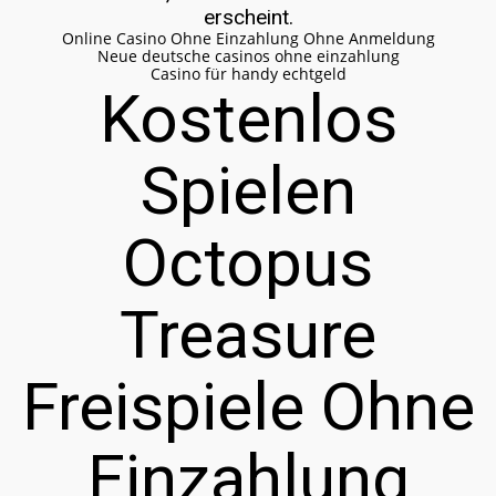
erscheint.
Online Casino Ohne Einzahlung Ohne Anmeldung
Neue deutsche casinos ohne einzahlung
Casino für handy echtgeld
Kostenlos
Spielen
Octopus
Treasure
Freispiele Ohne
Einzahlung