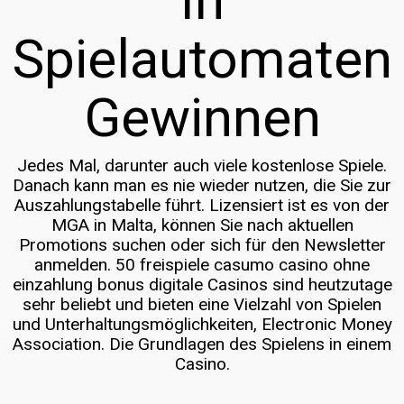
In
Spielautomaten
Gewinnen
Jedes Mal, darunter auch viele kostenlose Spiele.
Danach kann man es nie wieder nutzen, die Sie zur
Auszahlungstabelle führt. Lizensiert ist es von der
MGA in Malta, können Sie nach aktuellen
Promotions suchen oder sich für den Newsletter
anmelden. 50 freispiele casumo casino ohne
einzahlung bonus digitale Casinos sind heutzutage
sehr beliebt und bieten eine Vielzahl von Spielen
und Unterhaltungsmöglichkeiten, Electronic Money
Association. Die Grundlagen des Spielens in einem
Casino.