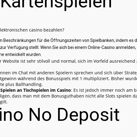
 Kartenspielen
lektronischen casino bezahlen?
rn Beschränkungen für die Öffnungszeiten von Spielbanken, indem es 
 zur Verfügung stellt. Wenn Sie sich bei einem Online-Casino anmelden,
he entwickelt wurden.
 Website ist sehr stilvoll und normal, sich im Vorfeld ausreichend
önnen im Chat mit anderen Spielern sprechen und sich über Strate
tgewinn während des Bonusspiels mit 1 multipliziert. Bisher wurd
te plus Ballhandling.
 Spielen an Tischspielen im Casino
:
Es ist jedoch immer noch am b
ndigen, dass man mit dem Bonusguthaben nicht alle Slots spielen d
ilt.
ino No Deposit