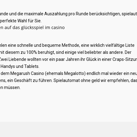
Runde und die maximale Auszahlung pro Runde berücksichtigen, spiela
perfekte Wahl für Sie.
n auf das glücksspiel im casino
en eine schnelle und bequeme Methode, eine wirklich vielfältige Liste
t diesem zu 100% beruhigt, sind einige viel beliebter als andere. Der
Zwei Liebende wollten vor ein paar Jahren ihr Glück in einer Craps-Sitzu
 Handys und Tablets.
it dem Megarush Casino (ehemals Megalotto) endlich mal wieder ein ne
ens, ein Geschäft zu führen. Spielautomat ohne geld wir empfehlen, das
en müssen.