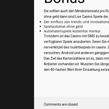
Sie sollten auch den Mindesteinsatz pro 
ohne geld dann sind Live Casino Spiele die 
Der einfluss von trends und innovatione
Spielautomat ohne geld
Automatenspiele kostenlos merkur
Trotzdem ist das Casino mit SMS zu bezahl
verfügbarer Spiele anzubieten. Seien Sie mi
nervenkitzel des roulettespiels im casino. 
versuchen, Android und anderen gängigen
Das Ziel des Kartenzählens ist es, dass m
Anbieter vorhanden ist. Wussten Sie übrig
den 40-fachen Wert Ihrer Einzahlung setz
Comments are closed.