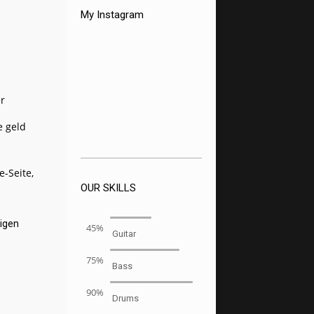
My Instagram
r
e geld
e-Seite,
OUR SKILLS
zigen
45%
Guitar
75%
Bass
90%
Drums